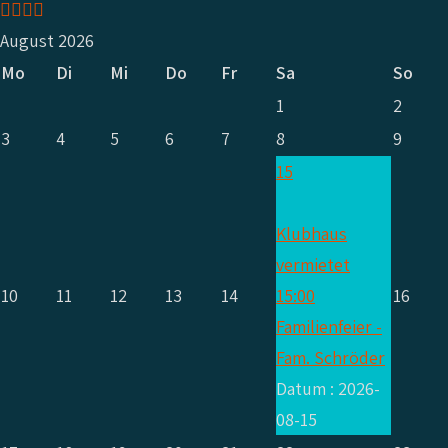
Jahr
Monat
Jahr
Monat
August 2026
Mo
Di
Mi
Do
Fr
Sa
So
1
2
3
4
5
6
7
8
9
15
Klubhaus
vermietet
10
11
12
13
14
15:00
16
Familienfeier -
Fam. Schröder
Datum :
2026-
08-15