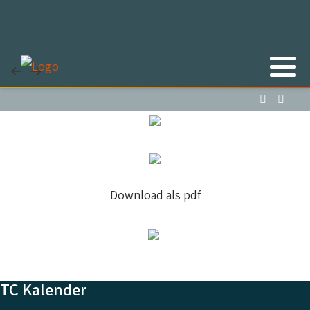
Download als pdf
TC Kalender
Vorheriges
Vorheriger
Nächstes
Nächstes