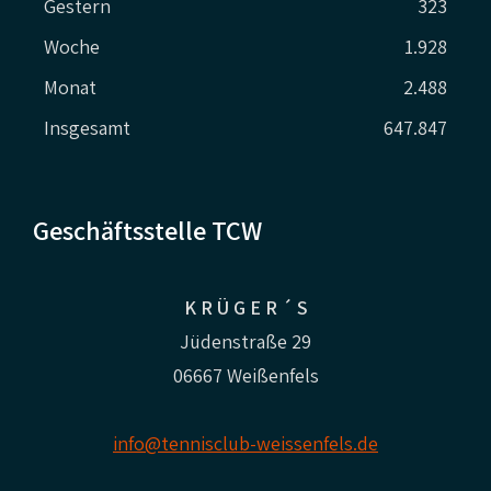
Gestern
323
Woche
1.928
Monat
2.488
Insgesamt
647.847
Geschäftsstelle TCW
K R Ü G E R ´ S
Jüdenstraße 29
06667 Weißenfels
info@tennisclub-weissenfels.de