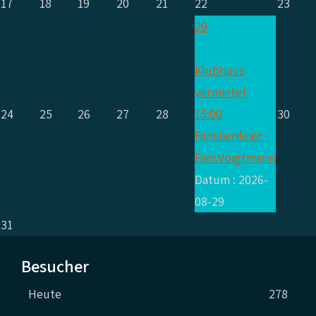
17
18
19
20
21
22
23
29
Klubhaus
vermietet
24
25
26
27
28
15:00
30
Familienfeier -
Fam.Voigtmann
Datum :
2026-
08-29
31
Besucher
Heute
278