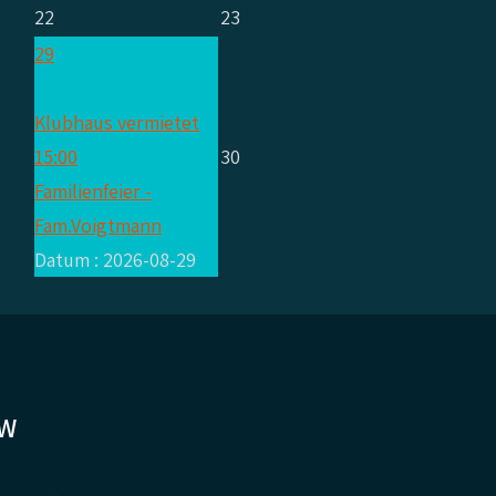
22
23
29
Klubhaus vermietet
15:00
30
Familienfeier -
Fam.Voigtmann
Datum :
2026-08-29
CW