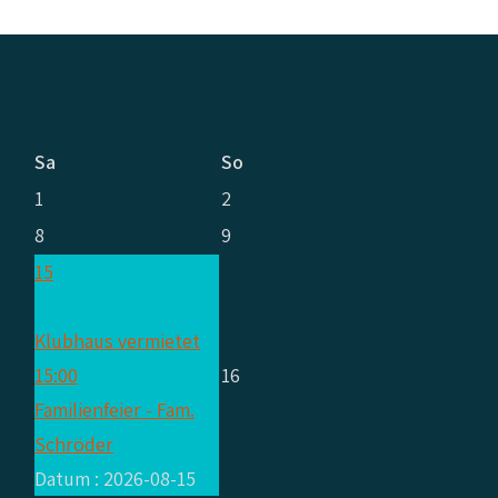
Sa
So
1
2
8
9
15
Klubhaus vermietet
15:00
16
Familienfeier - Fam.
Schröder
Datum :
2026-08-15