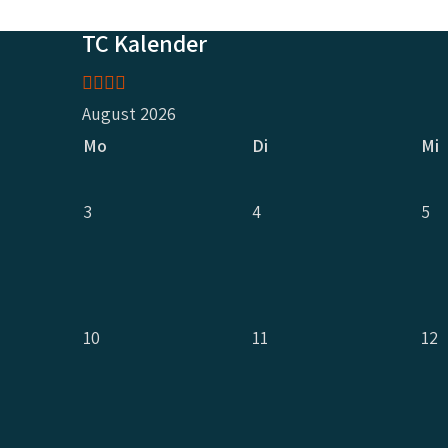
TC Kalender
Vorheriges
Vorheriger
Nächstes
Nächstes
Jahr
Monat
Jahr
Monat
August 2026
Mo
Di
Mi
3
4
5
10
11
12