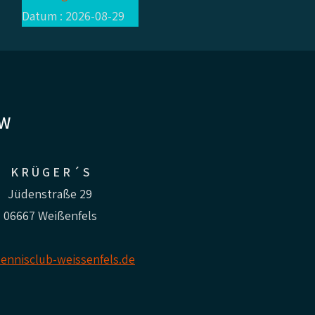
Datum :
2026-08-29
CW
K R Ü G E R ´ S
Jüdenstraße 29
06667 Weißenfels
ennisclub-weissenfels.de